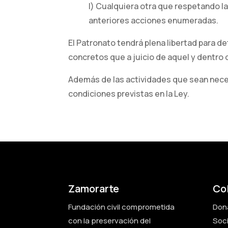
l) Cualquiera otra que respetando la
anteriores acciones enumeradas.
El Patronato tendrá plena libertad para d
concretos que a juicio de aquel y dentr
Además de las actividades que sean necesa
condiciones previstas en la Ley.
Zamorarte
Co
Fundación civil comprometida
Don
con la preservación del
Soc