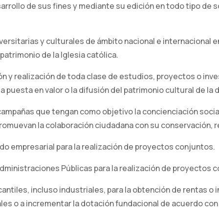
esarrollo de sus fines y mediante su edición en todo tipo d
ersitarias y culturales de ámbito nacional e internacional en
patrimonio de la Iglesia católica.
n y realización de toda clase de estudios, proyectos o inv
la puesta en valor o la difusión del patrimonio cultural de la
 campañas que tengan como objetivo la concienciación social
e promuevan la colaboración ciudadana con su conservación, r
vado empresarial para la realización de proyectos conjuntos.
 Administraciones Públicas para la realización de proyectos 
antiles, incluso industriales, para la obtención de rentas o 
es o a incrementar la dotación fundacional de acuerdo con l