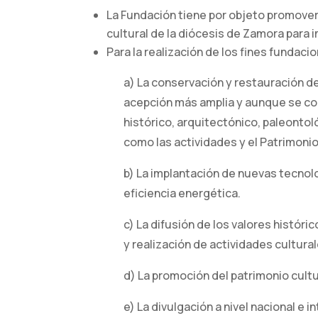
La Fundación tiene por objeto promover 
cultural de la diócesis de Zamora para i
Para la realización de los fines fundaci
a) La conservación y restauración de
acepción más amplia y aunque se co
histórico, arquitectónico, paleontoló
como las actividades y el Patrimonio 
b) La implantación de nuevas tecnolo
eficiencia energética.
c) La difusión de los valores históri
y realización de actividades cultural
d) La promoción del patrimonio cultu
e) La divulgación a nivel nacional e