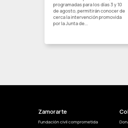
acogió
programadas para los días 3 y 10
A pie de
de agosto, permitirán conocer de
lanteada
cerca la intervención promovida
o...
por la Junta de...
Zamorarte
Co
Fundación civil comprometida
Don