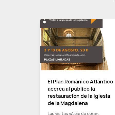
Atlántico
El Plan Románico Atlántico
 al
acerca al público la
mera
restauración de la iglesia
a
de la Magdalena
ía
Las visitas «A pie de obra»,