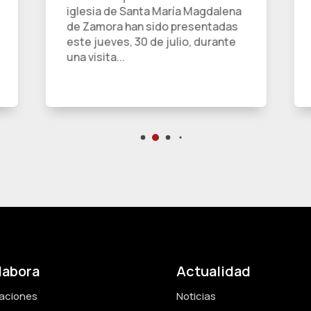
iglesia de Santa María Magdalena
de Zamora han sido presentadas
este jueves, 30 de julio, durante
una visita...
labora
Actualidad
aciones
Noticias