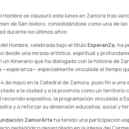
l Hombre se clausuró este lunes en Zamora tras vario
rmen de San Isidoro, consolidándose como una de las 
dad durante los últimos años.
 del Hombre, celebrada bajo el título
EsperanZa
, ha p
oso desde una mirada artística, espiritual y profund
n un itinerario que ha dialogado con la historia de Z
a —esperanza— especialmente vinculada al tiempo que
s 4 de mayo en la Catedral de Zamora, puso fin a una 
tado a la ciudad y a la provincia como un territorio 
 al recorrido expositivo, la programación vinculada a 
stra y a reforzar su dimensión educativa, social y terr
undación ZamorArte
ha tenido una participación esp
spacio pedagógico desarrollado en la iglesia del Carm