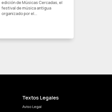
edición de Músicas Cercadas, el
Atlántico, 
festival de música antigua
años 2025 y
organizado por el...
Junta de...
Textos Legales
Aviso Legal