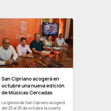
San Cipriano acogerá en
ZamorArt
octubre una nueva edición
nueva fa
de Músicas Cercadas
Románico
La iglesia de San Cipriano acogerá
La Fundaci
del 23 al 25 de octubre la cuarta
la nueva f