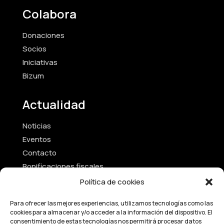
Colabora
Donaciones
Socios
Iniciativas
Bizum
Actualidad
Noticias
Eventos
Contacto
Bonificaciones fiscales
Política de cookies
Textos Legales
Para ofrecer las mejores experiencias, utilizamos tecnologías como las
cookies para almacenar y/o acceder a la información del dispositivo. El
Aviso Legal
consentimiento de estas tecnologías nos permitirá procesar datos