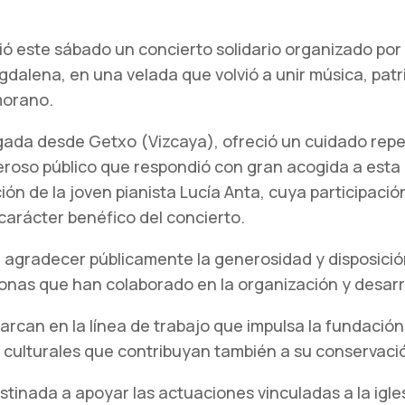
gió este sábado un concierto solidario organizado po
agdalena, en una velada que volvió a unir música, pa
morano.
ada desde Getxo (Vizcaya), ofreció un cuidado reperto
oso público que respondió con gran acogida a esta in
ón de la joven pianista Lucía Anta, cuya participaci
l carácter benéfico del concierto.
gradecer públicamente la generosidad y disposición 
sonas que han colaborado en la organización y desarro
rcan en la línea de trabajo que impulsa la fundación 
s culturales que contribuyan también a su conservació
stinada a apoyar las actuaciones vinculadas a la igl