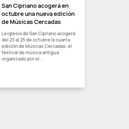
San Cipriano acogerá en
ZamorArt
octubre una nueva edición
nueva fa
de Músicas Cercadas
Románico
La iglesia de San Cipriano acogerá
La Fundaci
del 23 al 25 de octubre la cuarta
la nueva f
edición de Músicas Cercadas, el
Atlántico, 
festival de música antigua
años 2025 y
organizado por el...
Junta de...