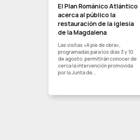
Atlántico
El Plan Románico Atlántico
 al
acerca al público la
mera
restauración de la iglesia
a
de la Magdalena
ía
Las visitas «A pie de obra»,
acogió
programadas para los días 3 y 10
A pie de
de agosto, permitirán conocer de
lanteada
cerca la intervención promovida
o...
por la Junta de...