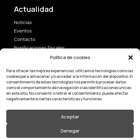
Actualidad
Noticias
Eventos
Contacto
Bonificaciones fiscales
Política de cookies
Textos Legales
Para ofrecer las mejores experiencias, utilizamos tecnologías como las
cookies para almacenar y/o acceder a la información del dispositivo. El
Aviso Legal
consentimiento de estas tecnologías nos permitirá procesar datos
Política de Privacidad
como el comportamiento de navegación o las identificaciones únicas
en este sitio. No consentir o retirar el consentimiento, puede afectar
Términos y Condiciones
negativamente a ciertas características y funciones.
Política de Cookies
Estatutos de la fundación
Aceptar
Denegar