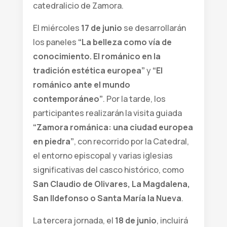
catedralicio de Zamora.
El miércoles
17 de junio
se desarrollarán
los paneles
“La belleza como vía de
conocimiento. El románico en la
tradición estética europea”
y
“El
románico ante el mundo
contemporáneo”
. Por la tarde, los
participantes realizarán la visita guiada
“Zamora románica: una ciudad europea
en piedra”
, con recorrido por la Catedral,
el entorno episcopal y varias iglesias
significativas del casco histórico, como
San Claudio de Olivares, La Magdalena,
San Ildefonso o Santa María la Nueva
.
La tercera jornada, el
18 de junio
, incluirá