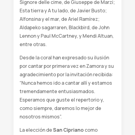
Signore delle cime
, de Giuseppe de Marzi;
Esta tierra
y
A tu lado
, de Javier Busto;
Alfonsina y el mar
, de Ariel Ramírez;
Aldapeko sagarraren
,
Blackbird
, de John
Lennon y Paul McCartney, y
Mendi Altuan
,
entre otras.
Desde la coral han expresado su ilusión
por cantar por primera vez en Zamora y su
agradecimiento por la invitación recibida:
“Nunca hemos ido a cantar allí y estamos
tremendamente entusiasmados.
Esperamos que guste el repertorio y,
como siempre, daremos lo mejor de
nosotros mismos”.
La elección de
San Cipriano
como