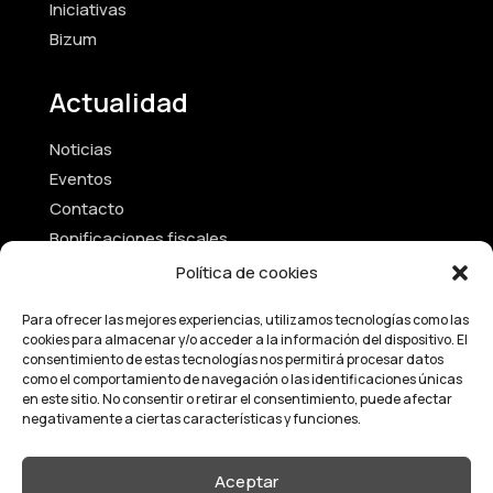
Iniciativas
Bizum
Actualidad
Noticias
Eventos
Contacto
Bonificaciones fiscales
Política de cookies
Textos Legales
Para ofrecer las mejores experiencias, utilizamos tecnologías como las
cookies para almacenar y/o acceder a la información del dispositivo. El
Aviso Legal
consentimiento de estas tecnologías nos permitirá procesar datos
Política de Privacidad
como el comportamiento de navegación o las identificaciones únicas
en este sitio. No consentir o retirar el consentimiento, puede afectar
Términos y Condiciones
negativamente a ciertas características y funciones.
Política de Cookies
Estatutos de la fundación
Aceptar