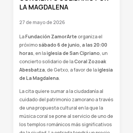
LA MAGDALENA
27 de mayo de 2026
La
Fundación ZamorArte
organiza el
próximo
sábado 6 de junio, a las 20:00
horas
, en la
iglesia de San Cipriano
, un
concierto solidario de la
Coral Zozoak
Abesbatza
, de Getxo, a favor de la
iglesia
de La Magdalena
.
La cita quiere sumar a la ciudadanía al
cuidado del patrimonio zamorano a través
de una propuesta cultural en la que la
música coral se pone al servicio de uno de
los templos románicos más significativos
de la ciudad. La entrada tendrá un precio