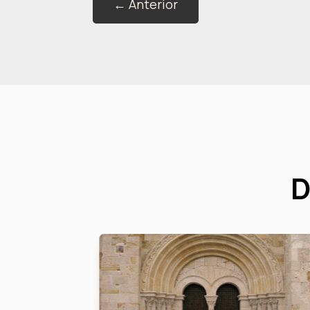
←
Anterior
D