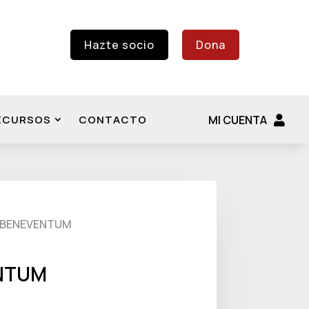
Hazte socio
Dona
ECURSOS
CONTACTO
MI CUENTA
 BENEVENTUM
NTUM