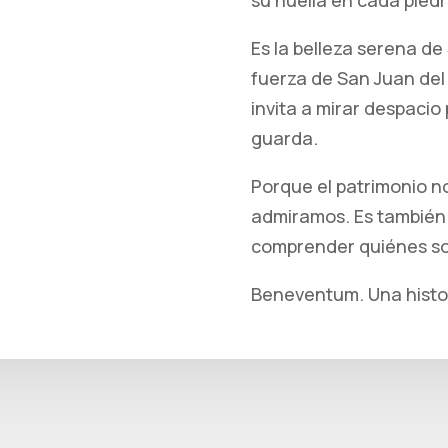
su huella en cada pied
Es la belleza serena de
fuerza de San Juan del
invita a mirar despacio
guarda.
Porque el patrimonio n
admiramos. Es también
comprender quiénes s
Beneventum. Una histor