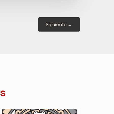
Siguiente
→
s