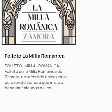
San A
Folleto La Milla Románica
FOLLETO_MILLA_ROMANICA
Folleto de la Milla Románica de
Zamora, un recorrido único por el
corazón de Zamora que invita a
descubrir algunos de los...