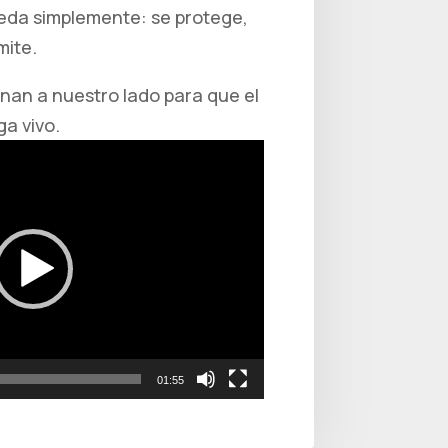
reda simplemente: se protege,
mite.
nan a nuestro lado para que el
a vivo.
01:55