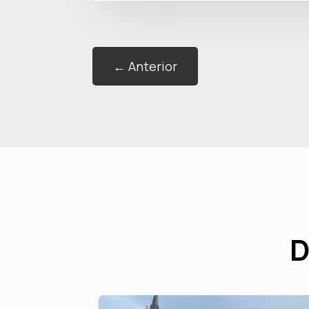
←
Anterior
D