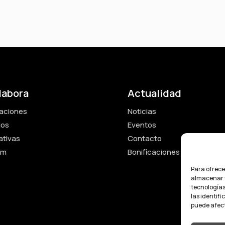
labora
Actualidad
aciones
Noticias
ios
Eventos
iativas
Contacto
um
Bonificaciones fiscales
Para ofrece
almacenar y
tecnologías
las identifi
puede afect