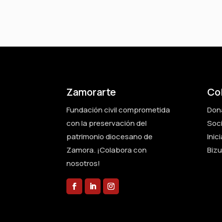
Zamorarte
Co
Fundación civil comprometida
Don
con la preservación del
Soc
patrimonio diocesano de
Inic
Zamora. ¡Colabora con
Biz
nosotros!