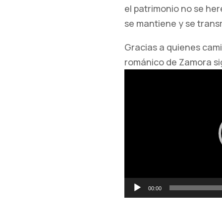
el patrimonio no se he
se mantiene y se trans
Gracias a quienes cami
románico de Zamora sig
Reproductor
de
vídeo
00:00