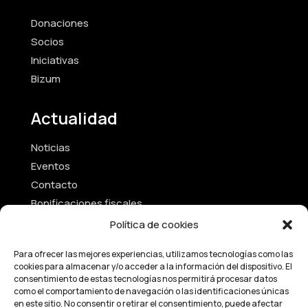
Donaciones
Socios
Iniciativas
Bizum
Actualidad
Noticias
Eventos
Contacto
Bonificaciones fiscales
Política de cookies
Textos Legales
Para ofrecer las mejores experiencias, utilizamos tecnologías como las
cookies para almacenar y/o acceder a la información del dispositivo. El
Aviso Legal
consentimiento de estas tecnologías nos permitirá procesar datos
Política de Privacidad
como el comportamiento de navegación o las identificaciones únicas
en este sitio. No consentir o retirar el consentimiento, puede afectar