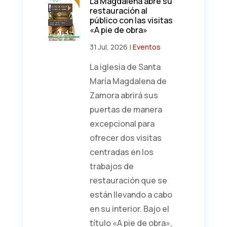
La Magdalena abre su
restauración al
público con las visitas
«A pie de obra»
31 Jul, 2026
|
Eventos
La iglesia de Santa
María Magdalena de
Zamora abrirá sus
puertas de manera
excepcional para
ofrecer dos visitas
centradas en los
trabajos de
restauración que se
están llevando a cabo
en su interior. Bajo el
título «A pie de obra»,